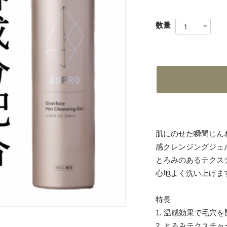
数量
肌にのせた瞬間じん
感クレンジングジェ
とろみのあるテクス
心地よく洗い上げま
特長
1. 温感効果で毛穴
2. とろみテクスチ