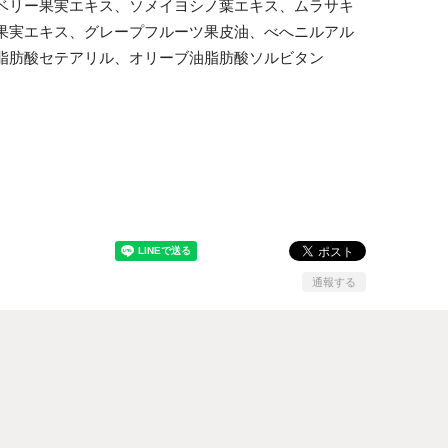
ベリー果実エキス、ソメイヨシノ葉エキス、ムラサキ
果実エキス、グレープフルーツ果皮油、べへニルアル
脂肪酸セテアリル、オリーブ油脂肪酸ソルビタン
通報する