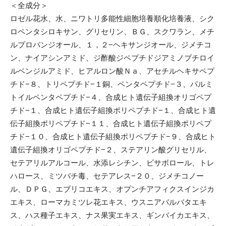
＜全成分＞
ロゼル花水、水、ニワトリ多能性細胞培養順化培養液、シク
ロペンタシロキサン、グリセリン、ＢＧ、スクワラン、メチ
ルプロパンジオール、１，２−ヘキサンジオール、ジメチコ
ン、ナイアシンアミド、ジ酢酸ジペプチドジアミノブチロイ
ルベンジルアミド、ヒアルロン酸Ｎａ、アセチルヘキサペプ
チド−８、トリペプチド−１銅、ペンタペプチド−３、パルミ
トイルペンタペプチド−４、合成ヒト遺伝子組換オリゴペプ
チド−１、合成ヒト遺伝子組換ポリペプチド−１、合成ヒト遺
伝子組換ポリペプチド−１１、合成ヒト遺伝子組換ポリペプ
チド−１０、合成ヒト遺伝子組換ポリペプチド−９、合成ヒト
遺伝子組換オリゴペプチド−２、ステアリン酸グリセリル、
セテアリルアルコール、水添レシチン、ビサボロール、トレ
ハロース、ミツバチ毒、セテアレス−２０、ジメチコノー
ル、ＤＰＧ、エブリコエキス、オプンチアフィクスインジカ
エキス、ローマカミツレ花エキス、ウスニアバルバタエキ
ス、ハス種子エキス、ナス果実エキス、ギンバイカエキス、