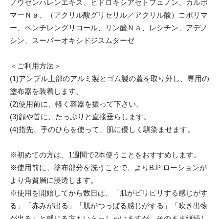
ノウゼンハレンエキス、ヒドロキシアセトフェノン、カルボ
マーＮａ、（アクリル酸グリセリル／アクリル酸）コポリマ
ー、ペンチレングリコール、リン酸Ｎａ、レシチン、アデノ
シン、スーパーオキシドジスムターゼ
＜ご利用方法＞
(1)アンプル上部のアルミ製とゴム製の蓋を取り外し、専用の
塗布器を装着します。
(2)使用前に、軽く容器を振って下さい。
(3)顔や首に、たっぷりと直接垂らします。
(4)指先、手のひらを使って、肌に優しく馴染ませます。
※初めての方は、1週間で2本使うことをおすすめします。
※使用前に、塗布部分を洗うことで、よりB.P ローションが
より角質層に浸透します。
※使用を開始してから数日は、「肌がピリピリする感じがす
る」「赤みが出る」「肌がつっぱる感じがする」「吹き出物
が出る」と感じる方もいらっしゃいますが、そのまま継続し